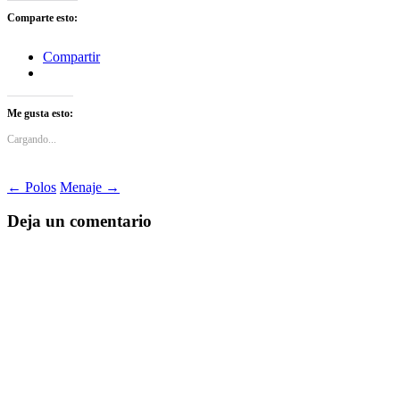
Comparte esto:
Compartir
Me gusta esto:
Cargando...
Navegación
←
Polos
Menaje
→
de
Deja un comentario
entradas