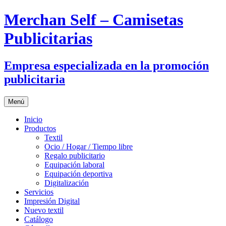
Merchan Self – Camisetas
Publicitarias
Empresa especializada en la promoción
publicitaria
Saltar
Menú
al
contenido
Inicio
Productos
Textil
Ocio / Hogar / Tiempo libre
Regalo publicitario
Equipación laboral
Equipación deportiva
Digitalización
Servicios
Impresión Digital
Nuevo textil
Catálogo