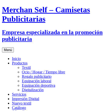
Merchan Self – Camisetas
Publicitarias
Empresa especializada en la promoción
publicitaria
Saltar
Menú
al
contenido
Inicio
Productos
Textil
Ocio / Hogar / Tiempo libre
Regalo publicitario
Equipación laboral
Equipación deportiva
Digitalización
Servicios
Impresión Digital
Nuevo textil
Catálogo