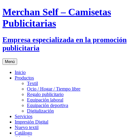
Merchan Self – Camisetas
Publicitarias
Empresa especializada en la promoción
publicitaria
Saltar
Menú
al
contenido
Inicio
Productos
Textil
Ocio / Hogar / Tiempo libre
Regalo publicitario
Equipación laboral
Equipación deportiva
Digitalización
Servicios
Impresión Digital
Nuevo textil
Catálogo