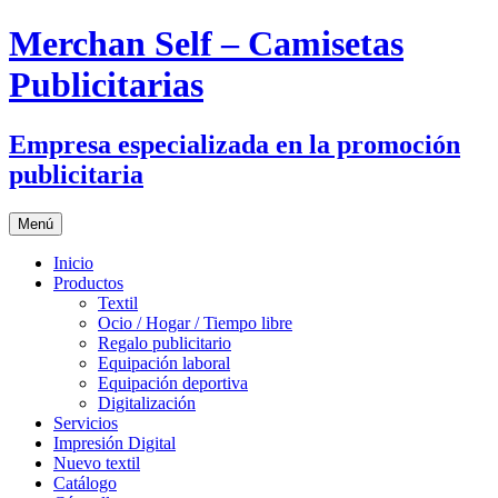
Merchan Self – Camisetas
Publicitarias
Empresa especializada en la promoción
publicitaria
Saltar
Menú
al
contenido
Inicio
Productos
Textil
Ocio / Hogar / Tiempo libre
Regalo publicitario
Equipación laboral
Equipación deportiva
Digitalización
Servicios
Impresión Digital
Nuevo textil
Catálogo