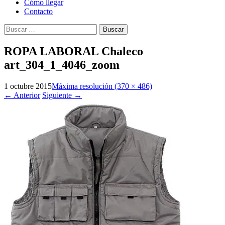
Cómo llegar
Contacto
Buscar:
ROPA LABORAL Chaleco
art_304_1_4046_zoom
1 octubre 2015
Máxima resolución (370 × 486)
←
Anterior
Siguiente
→