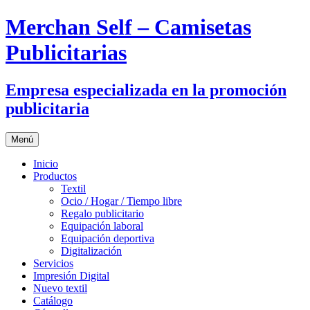
Merchan Self – Camisetas
Publicitarias
Empresa especializada en la promoción
publicitaria
Saltar
Menú
al
contenido
Inicio
Productos
Textil
Ocio / Hogar / Tiempo libre
Regalo publicitario
Equipación laboral
Equipación deportiva
Digitalización
Servicios
Impresión Digital
Nuevo textil
Catálogo