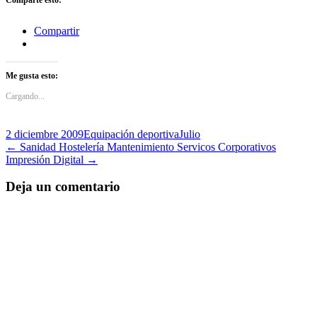
Compartir
Me gusta esto:
Cargando...
2 diciembre 2009
Equipación deportiva
Julio
Navegación
←
Sanidad Hostelería Mantenimiento Servicos Corporativos
Impresión Digital
→
de
entradas
Deja un comentario