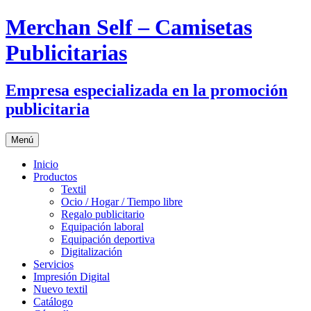
Merchan Self – Camisetas
Publicitarias
Empresa especializada en la promoción
publicitaria
Saltar
Menú
al
contenido
Inicio
Productos
Textil
Ocio / Hogar / Tiempo libre
Regalo publicitario
Equipación laboral
Equipación deportiva
Digitalización
Servicios
Impresión Digital
Nuevo textil
Catálogo