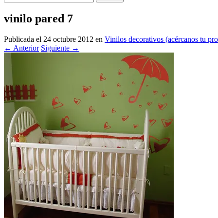
vinilo pared 7
Publicada el
24 octubre 2012
en
Vinilos decorativos (acércanos tu pr
←
Anterior
Siguiente
→