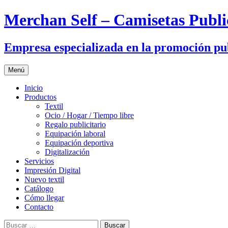
Merchan Self – Camisetas Public
Empresa especializada en la promoción pub
Saltar
Menú
al
contenido
Inicio
Productos
Textil
Ocio / Hogar / Tiempo libre
Regalo publicitario
Equipación laboral
Equipación deportiva
Digitalización
Servicios
Impresión Digital
Nuevo textil
Catálogo
Cómo llegar
Contacto
Buscar: