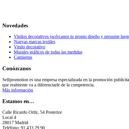
Novedades
Vinilos decorativos (acércanos tu propio diseño y presume lueg
Nuevas marcas textiles
Vinilo decorativo
Murales gráficos de todas las medidas
Camisetas
Conózcanos
Selfpromotion es una empresa especializada en la promoción publicitar
que realmente va a diferenciarle de la competencia.
Más información
Estamos en…
Calle Ricardo Ortíz, 54 Posterior
Local 4
28017 Madrid
Teléfono: 91 433 29 90