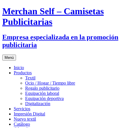
Merchan Self – Camisetas
Publicitarias
Empresa especializada en la promoción
publicitaria
Saltar
Menú
al
contenido
Inicio
Productos
Textil
Ocio / Hogar / Tiempo libre
Regalo publicitario
Equipación laboral
Equipación deportiva
Digitalización
Servicios
Impresión Digital
Nuevo textil
Catálogo