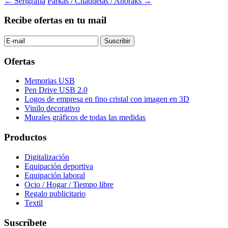
Navegación
←
Serigrafía
Parkas / Chaquetas / Anoraks
→
de
Recibe ofertas en tu mail
entradas
Ofertas
Memorias USB
Pen Drive USB 2.0
Logos de empresa en fino cristal con imagen en 3D
Vinilo decorativo
Murales gráficos de todas las medidas
Productos
Digitalización
Equipación deportiva
Equipación laboral
Ocio / Hogar / Tiempo libre
Regalo publicitario
Textil
Suscríbete