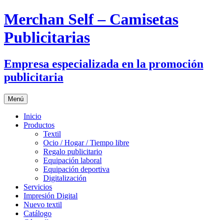
Merchan Self – Camisetas
Publicitarias
Empresa especializada en la promoción
publicitaria
Saltar
Menú
al
contenido
Inicio
Productos
Textil
Ocio / Hogar / Tiempo libre
Regalo publicitario
Equipación laboral
Equipación deportiva
Digitalización
Servicios
Impresión Digital
Nuevo textil
Catálogo